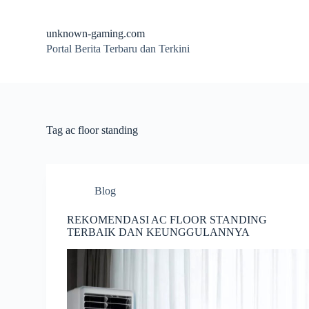
S
k
unknown-gaming.com
i
Portal Berita Terbaru dan Terkini
p
t
o
c
o
n
t
Tag
ac floor standing
e
n
t
Blog
REKOMENDASI AC FLOOR STANDING
TERBAIK DAN KEUNGGULANNYA