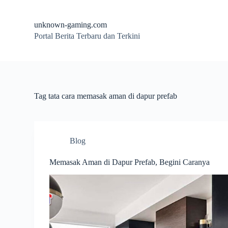
S
k
unknown-gaming.com
i
Portal Berita Terbaru dan Terkini
p
t
o
c
o
n
t
Tag
tata cara memasak aman di dapur prefab
e
n
t
Blog
Memasak Aman di Dapur Prefab, Begini Caranya