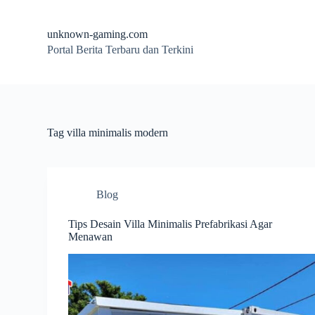
S
k
unknown-gaming.com
i
Portal Berita Terbaru dan Terkini
p
t
o
c
o
n
t
Tag
villa minimalis modern
e
n
t
Blog
Tips Desain Villa Minimalis Prefabrikasi Agar
Menawan